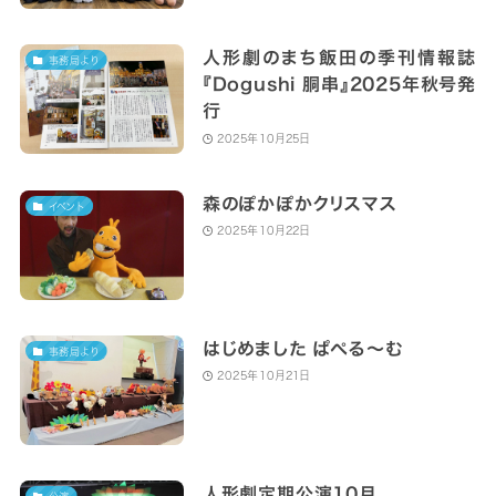
人形劇のまち飯田の季刊情報誌
事務局より
『Dogushi 胴串』2025年秋号発
行
2025年10月25日
森のぽかぽかクリスマス
イベント
2025年10月22日
はじめました ぱぺる～む
事務局より
2025年10月21日
人形劇定期公演10月
公演