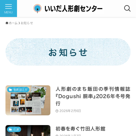
MENU
ホーム
お知らせ
お知らせ
人形劇のまち飯田の季刊情報誌
事務局より
『Dogushi 胴串』2026年冬号発
行
2026年2月6日
初春を寿ぐ竹田人形館
公演