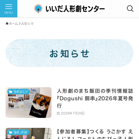
MENU
ホーム
お知らせ
お知らせ
人形劇のまち飯田の季刊情報誌
事務局より
『Dogushi 胴串』2026年夏号発
行
2026年7月25日
【参加者募集】つくる うごかす え
講座・体験
んじる！ フェルトのちびっ子人形