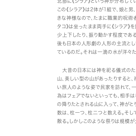
北部に《シラア》という神が分布して
この《シラア》は2体が1組で、娘と
きな神様なので、たまに職業的呪術者
タコ》は坐ったまま両手に《シラア》
少上下したり、振り動かす程度であ
後も日本の人形劇の人形の主流とし
ているのだ。それは一滴の水が洋々
大昔の日本には神を祀る儀式のため
山、美しい型の山があったりすると、
い旅人のような姿で民家を訪れて、
為はフェアでないといっても、相手は
の降りたとされる山に入って、神がと
数は、柱一つ、柱二つと数える。そ
散る。しかしこのような祭りは規模が