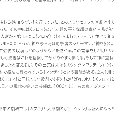
じる《キョウゲン》を行っていた。このようなセリフの喜劇は4
った。その中には《ノロマ》という、頭の平らな顔の青い人形がい
人形から始まった。《ノロマ》は《そろま》という人形と並べて組
しまっただろうが、神を祭る時は司祭者のシャーマンが神を招く。
て穀物の収穫はどのようかなどを述べる。この言葉を《ノル》とい
でも司祭者はこれを翻訳して分かりやすく伝える。そして神に重ね
ましたと答えるが、その言葉は末尾に《ウケタマワッテ・ソロ》《カ
日本で盛んに行われている《マンザイ》という芸能がある。2人1
は《ノロマ》と同じような役割で《ボケ》と呼ばれ、片方も《ソロマ》
。日本の現代の笑いの芸能は、1000年以上昔の東アジアシャ
市の劇場では《カブキ》と人形劇の《キョウゲン》は盛んになっ