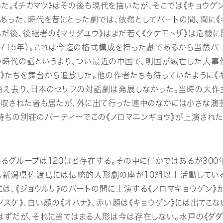
った。《チカマツ》はその後も現代を描いたが、そこでは《キョウゲ
あった、時代を昔にとった劇では、依然としてパートの間、間に《
んだ後、後継者の《マサダユウ》はまだ若く《タケモトザ》は危機に陥
1715年）。これは今迄の格式構成を持った劇であるから当然パ
の時代の話というより、つい最近の中国で、明国が滅亡した大事
》たちを舞台から追放した。他の作者たちも待っていたように《
消え去り、日本のセリフの対話劇は発展しなかった。当時の大
吸収された者も居たが、外に出て行った連中のなかには小さな演芸
金持ちの別荘のパーティーでこの《ノロマニンギョウ》が上演された
グループは120ほど存在する。その中に僅かではあるが300
る。新潟県佐渡島には伝統的人形劇の座が10組以上活動してい
には、《ジョウルリ》のパートの間に上演する《ノロマキョウゲン》
ノスケ》、白い顔の《オハナ》、赤い顔は《キョウゲン》には出てこ
はずだが、それに当てはまる人形は今は存在しない。水戸の《ダダ