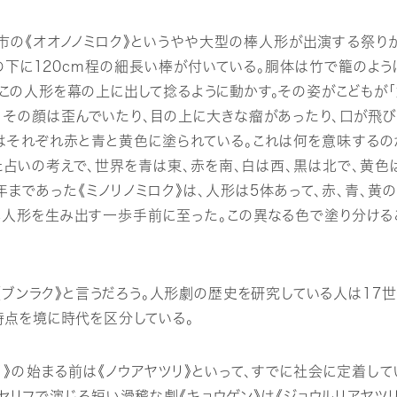
市の《オオノノミロク》というやや大型の棒人形が出演する祭り
の下に120cm程の細長い棒が付いている。胴体は竹で籠のよう
この人形を幕の上に出して捻るように動かす。その姿がこどもが「
、その顔は歪んでいたり、目の上に大きな瘤があったり、口が飛
はそれぞれ赤と青と黄色に塗られている。これは何を意味するの
た占いの考えで、世界を青は東、赤を南、白は西、黒は北で、黄色
0年まであった《ミノリノミロク》は、人形は5体あって、赤、青、黄
人形を生み出す一歩手前に至った。この異なる色で塗り分ける
ンラク》と言うだろう。人形劇の歴史を研究している人は17世
時点を境に時代を区分している。
》の始まる前は《ノウアヤツリ》といって、すでに社会に定着して
セリフで演じる短い滑稽な劇《キョウゲン》は《ジョウルリアヤツリ