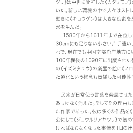
ツリ》は中世に発祥した《カタリモノ
いた。新しい環境の中で人々はスト
動きに《キョウゲン》は大きな役割を
形を生んだ。
1586年から1611年まで在位し
30cmにも足りない小さい片手遣
れで、現在でも中国南部沿岸地方に
100年程後の1690年に出版され
の《イズミタユウ》の楽屋の絵に《ノ
た道化という概念も伝播した可能性
民衆が日常使う言葉を発展させた《
あっけなく消えた。そしてその理由も
た作家であった。彼は多くの作品を《
公にして《ジョウルリアヤツリ》で初
ければならなくなった事情を1日の出