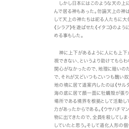
しかし日本にはこのような天の上に
んで居る神もあった。勿論天上の神
して天上の神たちは祀る人たちに大
《シラア》を遊ばせた《イタコ》のよ
める事もした。
神に上下があるように人にも上下が
視できない、というより助けてもら
関心がなかったので、地理に暗いの
で、それが又どいつもこいつも醜い奴
地の境に居て道案内したのは《サル
海の底に居て顔一面に牡蠣殻が張り
場所である境界を根拠として活動し
力があったからである。《ウサハチマン
物に出てきたので、全員を殺してし
していたと思う。そして道化人形の個