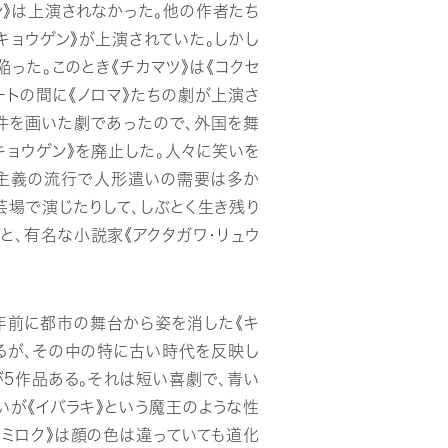
ン》は上演されなかった。他の作者たち
キョウゲン》が上演されていた。しかし
った。このとき《チカマツ》は《コクセ
ートの間に《ノロマ》たちの劇が上演さ
件を画いた劇であったので、外国を舞
キョウゲン》を廃止した。人々に笑いを
作主義の流行で人形遣いの需要は多か
場で演じたりして、しぶとく生き残り
と、有名な小説家《アクタガワ・リュウ
年前に都市の舞台から姿を消した《キ
るが、その中の特に古い時代を反映し
が5作品ある。それは短い喜劇で、青い
ないが《イバラキ》という魔王のような性
ミロク》は顔の色は違っていても道化