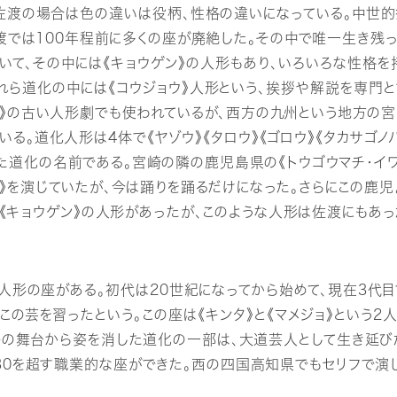
佐渡の場合は色の違いは役柄、性格の違いになっている。中世的
では100年程前に多くの座が廃絶した。その中で唯一生き残っ
いて、その中には《キョウゲン》の人形もあり、いろいろな性格を
れら道化の中には《コウジョウ》人形という、挨拶や解説を専門
》の古い人形劇でも使われているが、西方の九州という地方の宮
いる。道化人形は4体で《ヤゾウ》《タロウ》《ゴロウ》《タカサゴノバ
た道化の名前である。宮崎の隣の鹿児島県の《トウゴウマチ・イ
ン》を演じていたが、今は踊りを踊るだけになった。さらにこの鹿児
《キョウゲン》の人形があったが、このような人形は佐渡にもあ
人形の座がある。初代は20世紀になってから始めて、現在3代
の芸を習ったという。この座は《キンタ》と《マメジョ》という
央の舞台から姿を消した道化の一部は、大道芸人として生き延び
30を超す職業的な座ができた。西の四国高知県でもセリフで演じ