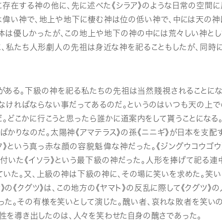
存在する神の他に、先に述べた《シラア》のような日常の空間に
は偉い神で、地上や地下に棲む神は位の低い神で、中には天の神
体は優しかったが、この地上や地下の神の中には荒々しい神とし
うに、私たち人形劇人の先祖は身近な神を祀ることもしたが、同
ある。下級の神を祀る私たちの先祖は当然賤視されることにな
わなければならない事だってあるのだ。というのはいつも天の上で
だ。どこかに行こうと思ったら誰かに道案内をして貰うことになる
ばかりなのだ。太陽神《アマテラス》の孫《ニニギ》が日本を支配
タ》という真っ赤な顔の容貌魁偉な神だった。《ジングウコウゴウ
付いた《イソラ》という最下級の神だった。人形を捧げて祀る連
ていた。又、上級の神は下級の神に、その場に笑いを求めた。笑い
》の《クグツ》は、この地方の《ヤマト》の反乱に際して《クグツ》
まった。その有様を笑いとして演じた。醜い者、哀れな敗者を笑い
性を導き出したのは、人々を笑わせた自身の醜さであった。