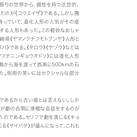
祭りの世界から、個性を持つ近世的、
たのが《コウエイザ》である。しかし廃
持っていて、道化人形の人気がその座
とする人形もあった。この軽妙なおしゃ
崎県《ヤマノクチフモトブンヤ》人形と
バ》である。《タロウ》《ヤゾウ》などは
ワフチニンギョウオドリ》には道化人形
島から海を渡って西南に500kmの石
った。呪術の笑いにはセクシャルな部分
目であるから古い座とは言えない。しか
2人が劇の合間に滑稽な会話をするのが
たのである。セリフで劇を演じる《キョ
る《サイバタ》が盛んになって、これも