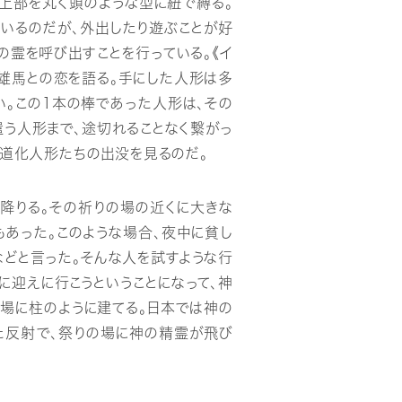
ら上部を丸く頭のような型に紐で縛る。
ているのだが、外出したり遊ぶことが好
の霊を呼び出すことを行っている。《イ
い雄馬との恋を語る。手にした人形は多
。この1本の棒であった人形は、その
う人形まで、途切れることなく繋がっ
に道化人形たちの出没を見るのだ。
降りる。その祈りの場の近くに大きな
もあった。このような場合、夜中に貧し
どと言った。そんな人を試すような行
に迎えに行こうということになって、神
の場に柱のように建てる。日本では神の
た反射で、祭りの場に神の精霊が飛び