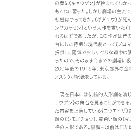
の間に《キョウゲン》が挟まれてなか
もこれに習った。しかし劇場の主流で
転機はやってきた。《ギダユウ》が死
ンヤカッセン》という大作を書いた（
れるはずであったが、この作品は昔
台にした特別な現代劇として《ノロマ
提供し、陽気でおしゃべりな連中は
ったので、そのまま今までの劇場に
200年後の1915年、東京郊外の
ノスケ》が記録をしている。
現在日本には伝統的人形劇を演じる
ョウゲン》の舞台を見ることができ
た内容を上演している《コウエイザ》
顔の《シモノチョウ》、黄色い顔の《キ
格の人形である。黒顔も以前は居た