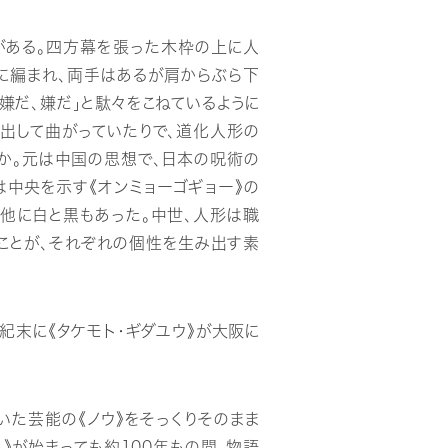
がある。四方幕を張った木枠の上に人
に編まれ、両手はあるが肩からぶら下
嫌だ、嫌だ」と駄々をこねているように
び出して曲がっていたりで、道化人形の
か。元は中国の思想で、日本の呪術の
は中央を示す《オンミョーゴギョー》の
の他に白と黒もあった。中世、人形は職
ことが、それぞれの個性を生み出す素
紀末に《タケモト・ギダユウ》が大阪に
いた芸能の《ノウ》をそっくりそのまま
》が始まっても約100年もの間、物語