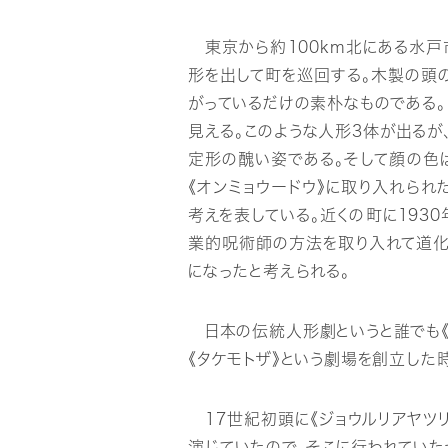
東京から約100km北にある水戸
形を出して町を巡回する。木製の頭
がっているだけの素朴なものである。
見える。このような人形3体が出るが
定形の醜い姿である。そして顔の色
《オンミョウードウ》に取り入れられ
考えを表している。近くの町に193
業的呪術師の方法を取り入れて道化
になったと考えられる。
日本の伝統人形劇というと誰でも《ブ
《タケモトザ》という劇場を創立した
17世紀初頭に《ジョウルリアヤツリ
演じていたので、そこに行われていた