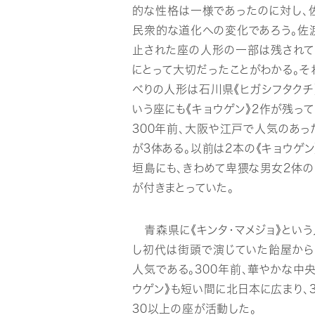
的な性格は一様であったのに対し、
民衆的な道化への変化であろう。佐渡
止された座の人形の一部は残されて
にとって大切だったことがわかる。そ
べりの人形は石川県《ヒガシフタクチ
いう座にも《キョウゲン》2作が残って
300年前、大阪や江戸で人気のあっ
が3体ある。以前は2本の《キョウゲ
垣島にも、きわめて卑猥な男女2体の
が付きまとっていた。
青森県に《キンタ・マメジョ》という
し初代は街頭で演じていた飴屋からこ
人気である。300年前、華やかな中
ウゲン》も短い間に北日本に広まり、
30以上の座が活動した。