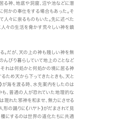
居る神、地底や洞窟、沼や池などに潜
に何かの奉仕をする場合もあった。そ
て人々に祟るものもいた。先に述べた
時に人々の生活を脅かす荒々しい神を鎮
る。だが、天の上の神も賤しい神を無
のんびり暮らしていて地上のことなど
。それは何処かと何処かの境に居る神
するため天から下ってきたときも、天と
》が海を渡る時、水先案内をしたのは
中も、普通の人が恐れていた地理的な
は現れた邪神を和ませ、無力にさせる
の人形の踊りに《ハヤト》がだまされて見
の種にするのは世界の道化たちに共通