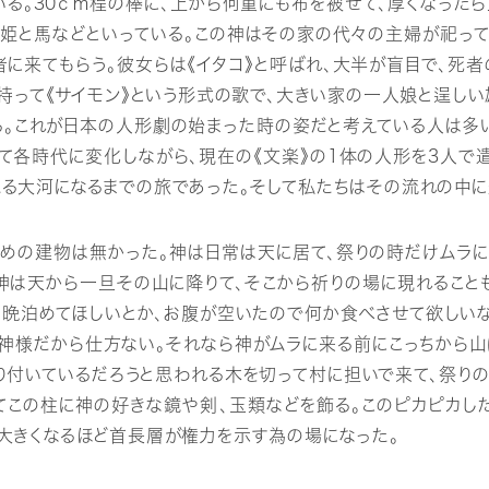
いる。30ｃｍ程の棒に、上から何重にも布を被せて、厚くなった
男、姫と馬などといっている。この神はその家の代々の主婦が祀っ
に来てもらう。彼女らは《イタコ》と呼ばれ、大半が盲目で、死者
を持って《サイモン》という形式の歌で、大きい家の一人娘と逞し
る。これが日本の人形劇の始まった時の姿だと考えている人は多い
て各時代に変化しながら、現在の《文楽》の1体の人形を3人で遣
たる大河になるまでの旅であった。そして私たちはその流れの中
の建物は無かった。神は日常は天に居て、祭りの時だけムラに
神は天から一旦その山に降りて、そこから祈りの場に現れること
一晩泊めてほしいとか、お腹が空いたので何か食べさせて欲しいな
神様だから仕方ない。それなら神がムラに来る前にこっちから山
り付いているだろうと思われる木を切って村に担いで来て、祭り
してこの柱に神の好きな鏡や剣、玉類などを飾る。このピカピカし
大きくなるほど首長層が権力を示す為の場になった。