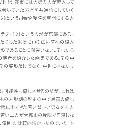
17世紀、都市には大勢の人が流入して
渦巻いていた方言を共通語にしていく
ョウ》という司会や漫談を専門にする人
キラクボウ》という人形が京都にある。
ったりした裾長に巾の広い筒袖の綿入
形であることに間違いない。それから
》の演者を紹介した画集である。その中
はその姿形だけでなく、中世にはなかっ
む可能性も感じさせるのだが、これは
は日本の人形劇の歴史の中で最高の優れ
ら大阪に出てきた若い貧しい男女を主人
で、若い二人が大都市の片隅で自殺しな
の演目で、比較的短かったので、パート