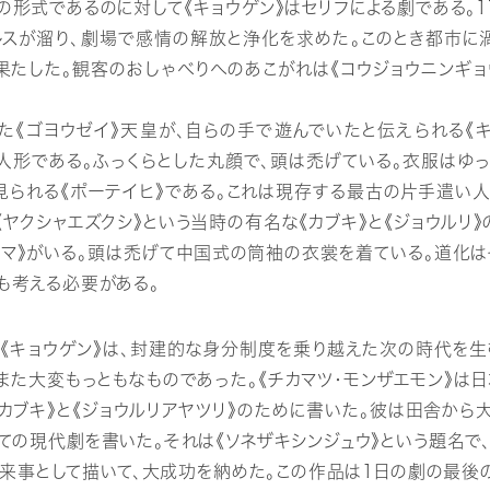
》の形式であるのに対して《キョウゲン》はセリフによる劇である。
レスが溜り、劇場で感情の解放と浄化を求めた。このとき都市に
果たした。観客のおしゃべりへのあこがれは《コウジョウニンギ
た《ゴヨウゼイ》天皇が、自らの手で遊んでいたと伝えられる《
い人形である。ふっくらとした丸顔で、頭は禿げている。衣服はゆ
見られる《ポーテイヒ》である。これは現存する最古の片手遣い人
た《ヤクシャエズクシ》という当時の有名な《カブキ》と《ジョウルリ
ロマ》がいる。頭は禿げて中国式の筒袖の衣裳を着ている。道化
も考える必要がある。
キョウゲン》は、封建的な身分制度を乗り越えた次の時代を生
また大変もっともなものであった。《チカマツ・モンザエモン》
カブキ》と《ジョウルリアヤツリ》のために書いた。彼は田舎か
めての現代劇を書いた。それは《ソネザキシンジュウ》という題名
来事として描いて、大成功を納めた。この作品は1日の劇の最後